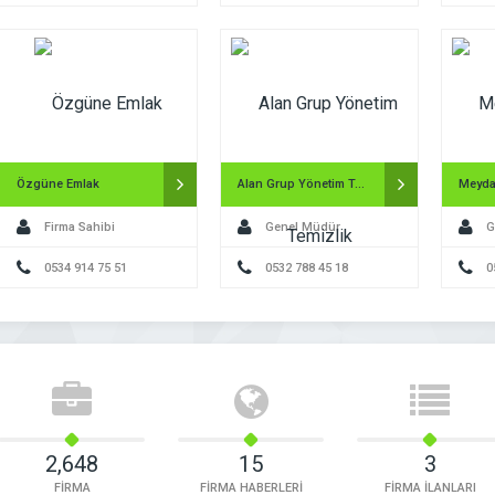
Özgüne Emlak
Alan Grup Yönetim Temizlik
Firma Sahibi
Genel Müdür
G
0534 914 75 51
0532 788 45 18
0
2,648
15
3
FİRMA
FİRMA HABERLERİ
FİRMA İLANLARI