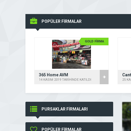
POPÜLER FİRMALAR
GOLD FİRMA
GOLD FİRMA
365 Home AVM
KATILDI
14 KASIM 2019 TARİHİNDE KATILDI
25 KA
PURSAKLAR FİRMALARI
POPÜLER FİRMALAR