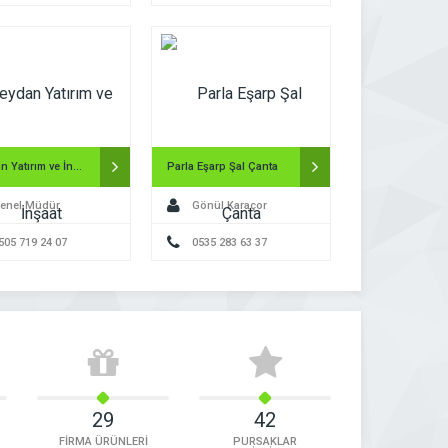
Meydan Yatırım ve İnşaat
Parla Eşarp Şal Çanta
enel Müdür
Gönül Karaçor
505 719 24 07
0535 283 63 37
29
42
FİRMA ÜRÜNLERİ
PURSAKLAR