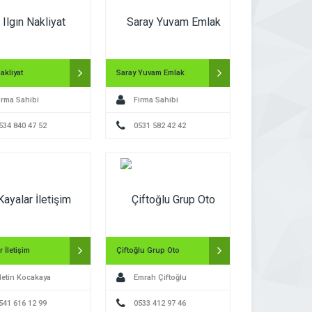
akliyat
Saray Yuvam Emlak
irma Sahibi
Firma Sahibi
534 840 47 52
0531 582 42 42
r İletişim
Çiftoğlu Grup Oto
etin Kocakaya
Emrah Çiftoğlu
541 616 12 99
0533 412 97 46