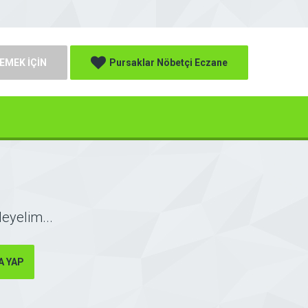
EMEK İÇİN
Pursaklar Nöbetçi Eczane
leyelim...
 YAP