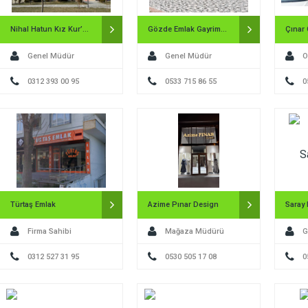
Pursaklar Belediyesinin […]
Nihal Hatun Kız Kur’an Kursu
Gözde Emlak Gayrimenkul
Çınar
Genel Müdür
Genel Müdür
O
0312 393 00 95
0533 715 86 55
0
Türtaş Emlak
Azime Pınar Design
Saray 
Firma Sahibi
Mağaza Müdürü
G
0312 527 31 95
0530 505 17 08
0