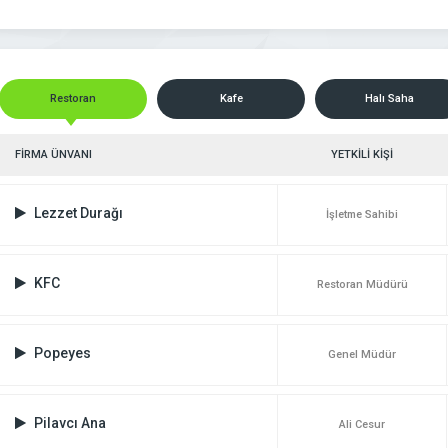
Restoran
Kafe
Halı Saha
FİRMA ÜNVANI
YETKİLİ KİŞİ
Lezzet Durağı
İşletme Sahibi
KFC
Restoran Müdürü
Popeyes
Genel Müdür
Pilavcı Ana
Ali Cesur