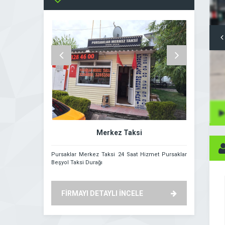
13 Temmuz 2026 17:27
DEVAMINI GÖR
Merkez Taksi
Pursaklar Merkez Taksi 24 Saat Hizmet Pursaklar
Pursaklar Sar
Beşyol Taksi Durağı
FİRMAYI DETAYLI İNCELE
FİRMAYI