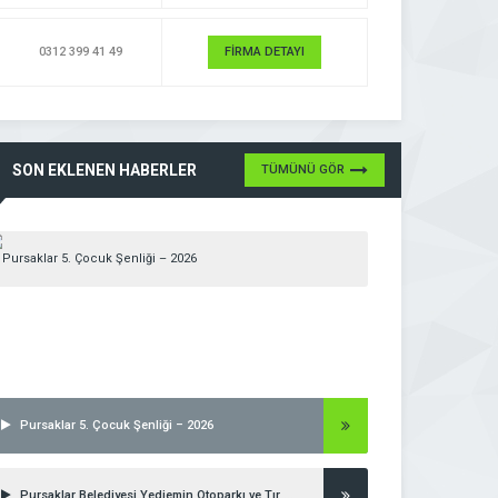
0312 399 41 49
FİRMA DETAYI
SON EKLENEN HABERLER
TÜMÜNÜ GÖR
Pursaklar 5. Çocuk Şenliği – 2026
Pursaklar Belediyesi Yediemin Otoparkı ve Tır Parkı Açıldı