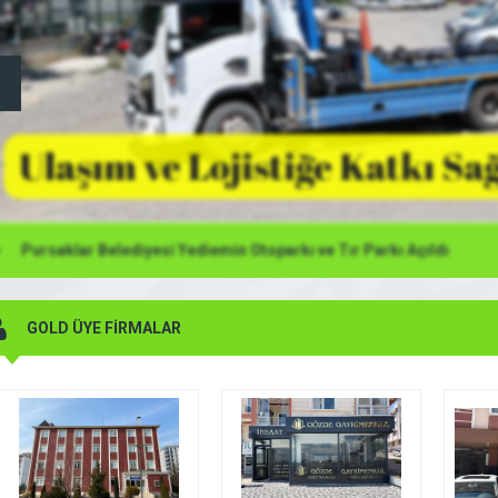
Pursaklar Belediyesi Yediemin Otoparkı ve Tır Parkı Açıldı
Şehzade Döner
Saray Kapalı Yüzme Havuzu
GOLD ÜYE FİRMALAR
ay Şehzade Döner
Pursaklar Belediyesi Saray Kapalı Yüzme Hav
Ankara, Pursaklar Belediyesi Saray Kapalı Yü
Havuzu ve Spor Merkezi ile ilgili; Günlük Gi
Ücretleri, Çocuk-Bay-Bayan Yüzme Kursları
Abonelik Fiyatları, Seanslar, Başvuru ve Kay
 DETAYLI İNCELE
FİRMAYI DETAYLI İNCELE
İletişim Bilgileri (Telefon, Fax, E-posta), Çal
Saatleri, Havuz Derinliği, Adres, Nerede-Na
Gidilir, Harita, Branşlar ve tesis ile ilgili bilgi
sizlerle paylaşıyoruz. Saray Kapalı Yüzme Havu