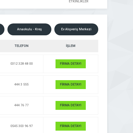
ETKİNLİKLER
Anaokulu - Kreş
Ev Alışveriş Merkezi
TELEFON
İŞLEM
0312 328 48 00
FİRMA DETAYI
444 3 555
FİRMA DETAYI
444 76 77
FİRMA DETAYI
0545 303 96 97
FİRMA DETAYI