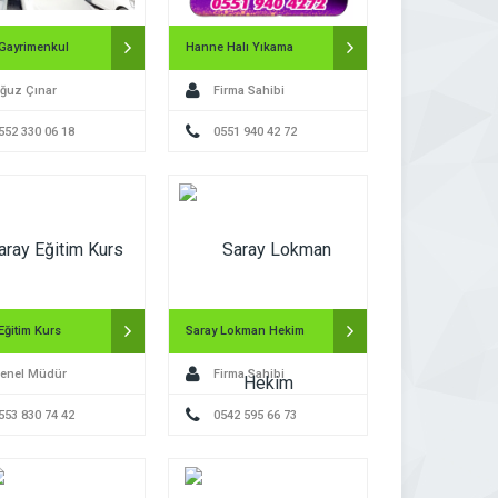
 Gayrimenkul
Hanne Halı Yıkama
ğuz Çınar
Firma Sahibi
552 330 06 18
0551 940 42 72
Eğitim Kurs
Saray Lokman Hekim
enel Müdür
Firma Sahibi
553 830 74 42
0542 595 66 73