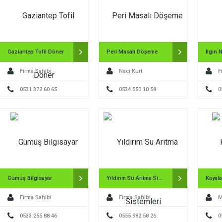
Gaziantep Tofil Döner
Peri Masalı Döşeme
Ilgın N
Firma Sahibi
Naci Kurt
F
0531 372 60 65
0534 550 10 58
0
Gümüş Bilgisayar
Yıldırım Su Arıtma Sistemleri
Kayala
Firma Sahibi
Firma Sahibi
M
0533 255 88 46
0555 982 58 26
0