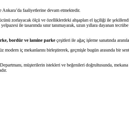
le Ankara’da faaliyetlerine devam etmektedir.
cünü zorlayacak ölçü ve özelliklerdeki ahşapları el işçiliği ile şekillen
n yelpazesi ile tasarımda sınır tanımayarak, uzun yıllara dayanan tecrübe
rke, bordür ve lamine parke
çeşitleri ile ağaç işleme sanatında aranıl
müz modern iç mekanlarını birleştirerek, geçmişle bugün arasında bir se
partmanı, müşterilerin istekleri ve beğenileri doğrultusunda, mekana 
dır.