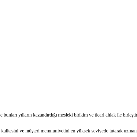
n ve bunları yılların kazandırdığı mesleki birikim ve ticari ahlak ile birl
ken, kalitesini ve müşteri memnuniyetini en yüksek seviyede tutarak uzma