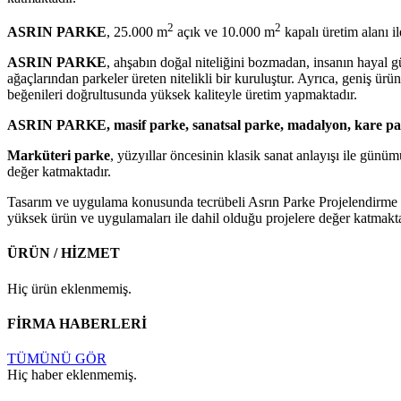
2
2
ASRIN PARKE
, 25.000 m
açık ve 10.000 m
kapalı üretim alanı i
ASRIN PARKE
, ahşabın doğal niteliğini bozmadan, insanın hayal gü
ağaçlarından parkeler üreten nitelikli bir kuruluştur. Ayrıca, geniş ürü
beğenileri doğrultusunda yüksek kaliteyle üretim yapmaktadır.
ASRIN PARKE, masif parke, sanatsal parke, madalyon, kare pa
Marküteri parke
, yüzyıllar öncesinin klasik sanat anlayışı ile günü
değer katmaktadır.
Tasarım ve uygulama konusunda tecrübeli Asrın Parke Projelendirme De
yüksek ürün ve uygulamaları ile dahil olduğu projelere değer katmakta
ÜRÜN / HİZMET
Hiç ürün eklenmemiş.
FİRMA HABERLERİ
TÜMÜNÜ GÖR
Hiç haber eklenmemiş.