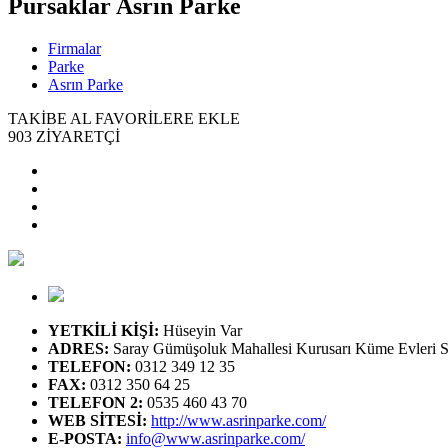
Pursaklar
Asrın Parke
Firmalar
Parke
Asrın Parke
TAKİBE AL
FAVORİLERE EKLE
903
ZİYARETÇİ
YETKİLİ KİŞİ
:
Hüseyin Var
ADRES
:
Saray Gümüşoluk Mahallesi Kurusarı Küme Evleri S
TELEFON
:
0312 349 12 35
FAX
:
0312 350 64 25
TELEFON 2
:
0535 460 43 70
WEB SİTESİ
:
http://www.asrinparke.com/
E-POSTA
:
info@www.asrinparke.com/