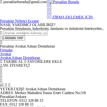
pursaklarburada@gmail.com
FİRMA EKLEMEK İÇİN
Pursaklar Nöbetçi Eczane
NASIL YARDIMCI OLABİLİRİZ
?
Pursaklar firmalarını, haberlerini, ilanlarını ve ürünlerini listeleyelim...
ARAMA YAP
Pursaklar
Avukat Adnan Demirkıran
Firmalar
Avukat
Avukat Adnan Demirkıran
TAKİBE AL
FAVORİLERE EKLE
2,591
ZİYARETÇİ
YETKİLİ KİŞİ
:
Avukat Adnan Demirkıran
ADRES
:
Merkez Mahallesi Yunus Emre Caddesi No:5/8
Pursaklar/Ankara
TELEFON
:
0312 328 88 33
FAX
:
0312 328 88 33