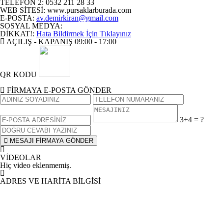
TELEFON 2
:
0532 211 28 33
WEB SİTESİ
:
www.pursaklarburada.com
E-POSTA
:
av.demirkiran@gmail.com
SOSYAL MEDYA
:
DİKKAT!
:
Hata Bildirmek İçin Tıklayınız
AÇILIŞ - KAPANIŞ
09:00 - 17:00
QR KODU
FİRMAYA E-POSTA GÖNDER
3+4 = ?
MESAJI FİRMAYA GÖNDER
VİDEOLAR
Hiç video eklenmemiş.
ADRES VE HARİTA BİLGİSİ