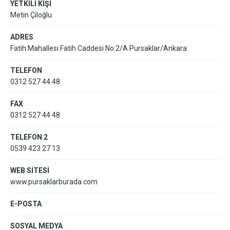
YETKİLİ KİŞİ
Metin Çiloğlu
ADRES
Fatih Mahallesi Fatih Caddesi No:2/A Pursaklar/Ankara
TELEFON
0312 527 44 48
FAX
0312 527 44 48
TELEFON 2
0539 423 27 13
WEB SİTESİ
www.pursaklarburada.com
E-POSTA
SOSYAL MEDYA