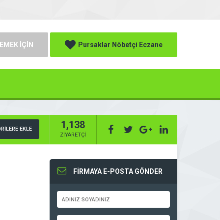
EMEK İÇİN
Pursaklar Nöbetçi Eczane
1,138
RİLERE EKLE
ZİYARETÇİ
FİRMAYA E-POSTA GÖNDER