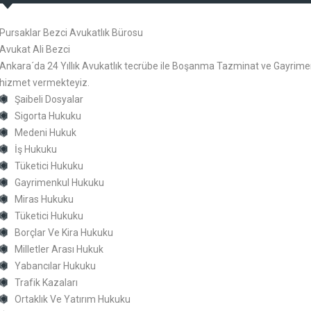
Pursaklar Bezci Avukatlık Bürosu
Avukat Ali Bezci
Ankara´da 24 Yıllık Avukatlık tecrübe ile Boşanma Tazminat ve Gayrimen
hizmet vermekteyiz.
Şaibeli Dosyalar
Sigorta Hukuku
Medeni Hukuk
İş Hukuku
Tüketici Hukuku
Gayrimenkul Hukuku
Miras Hukuku
Tüketici Hukuku
Borçlar Ve Kira Hukuku
Milletler Arası Hukuk
Yabancılar Hukuku
Trafik Kazaları
Ortaklık Ve Yatırım Hukuku