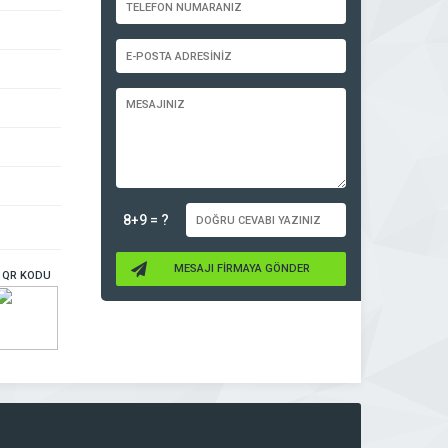
8+9 = ?
MESAJI FİRMAYA GÖNDER
QR KODU