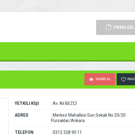
FİRMA EKL
TAKİBE AL
FAVO
YETKİLİ KİŞİ
:
Av. Ali BEZCİ
ADRES
:
Merkez Mahallesi Sun Sokak No:33/20
Pursaklar/Ankara
TELEFON
:
0312 328 90 11