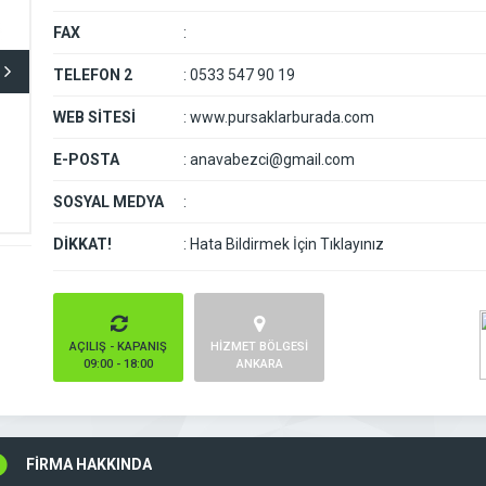
FAX
:
TELEFON 2
:
0533 547 90 19
WEB SİTESİ
:
www.pursaklarburada.com
E-POSTA
:
anavabezci@gmail.com
SOSYAL MEDYA
:
DİKKAT!
:
Hata Bildirmek İçin Tıklayınız
AÇILIŞ - KAPANIŞ
HİZMET BÖLGESİ
09:00 - 18:00
ANKARA
FİRMA HAKKINDA