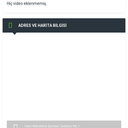
Hiç video eklenmemiş.
ADRES VE HARİTA BİLGİSİ
Fatih Mahallesi Şantiye Caddesi No:1