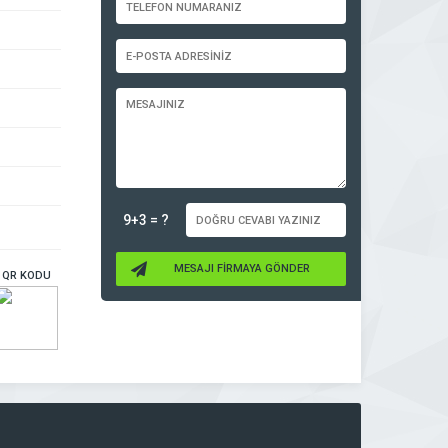
9+3 = ?
MESAJI FİRMAYA GÖNDER
QR KODU