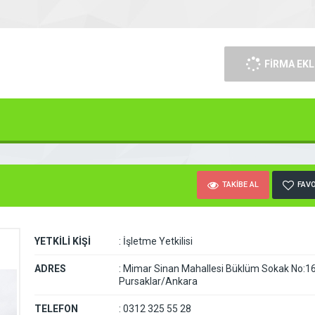
FİRMA EKL
TAKİBE AL
FAVO
YETKİLİ KİŞİ
:
İşletme Yetkilisi
ADRES
:
Mimar Sinan Mahallesi Büklüm Sokak No:1
Pursaklar/Ankara
TELEFON
:
0312 325 55 28