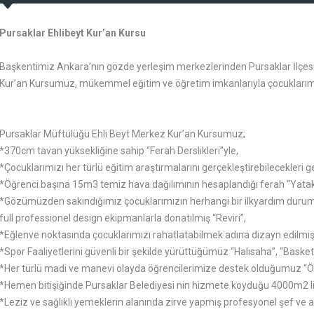
Pursaklar Ehlibeyt Kur’an Kursu
Başkentimiz Ankara’nın gözde yerleşim merkezlerinden Pursaklar İlçes
Kur’an Kursumuz, mükemmel eğitim ve öğretim imkanlarıyla çocuklarımız
Pursaklar Müftülüğü Ehli Beyt Merkez Kur’an Kursumuz;
*370cm tavan yüksekliğine sahip “Ferah Derslikleri”yle,
*Çocuklarımızı her türlü eğitim araştırmalarını gerçekleştirebilecekleri
*Öğrenci başına 15m3 temiz hava dağılımının hesaplandığı ferah “Yatak
*Gözümüzden sakındığımız çocuklarımızın herhangi bir ilkyardım duru
full professionel design ekipmanlarla donatılmış “Reviri”,
*Eğlenve noktasında çocuklarımızı rahatlatabilmek adına dizayn edilmiş 
*Spor Faaliyetlerini güvenli bir şekilde yürüttüğümüz “Halısaha”, “Basket
*Her türlü madi ve manevi olayda öğrencilerimize destek olduğumuz “Öğ
*Hemen bitişiğinde Pursaklar Belediyesi nin hizmete koyduğu 4000m2 li
*Leziz ve sağlıklı yemeklerin alanında zirve yapmış profesyonel şef ve a