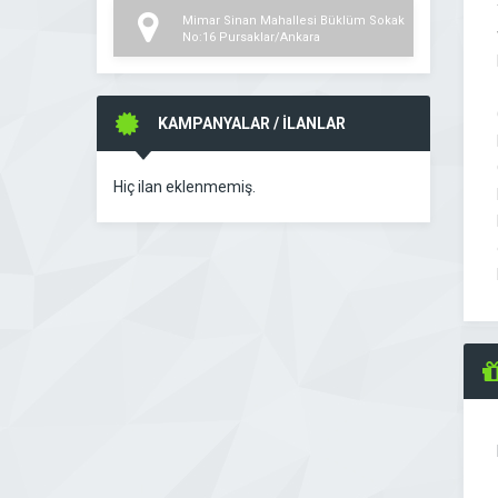
Mimar Sinan Mahallesi Büklüm Sokak
No:16 Pursaklar/Ankara
KAMPANYALAR / İLANLAR
Hiç ilan eklenmemiş.