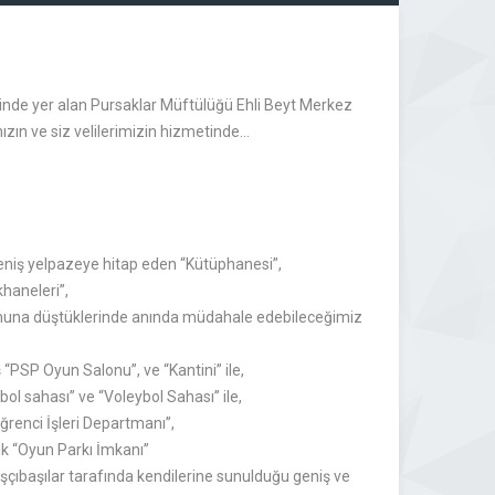
inde yer alan Pursaklar Müftülüğü Ehli Beyt Merkez
ın ve siz velilerimizin hizmetinde…
 geniş yelpazeye hitap eden “Kütüphanesi”,
haneleri”,
muna düştüklerinde anında müdahale edebileceğimiz
“PSP Oyun Salonu”, ve “Kantini” ile,
bol sahası” ve “Voleybol Sahası” ile,
renci İşleri Departmanı”,
k “Oyun Parkı İmkanı”
şçıbaşılar tarafında kendilerine sunulduğu geniş ve