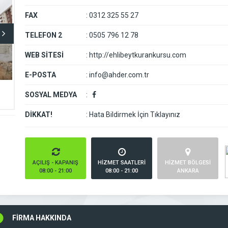
FAX
:
0312 325 55 27
TELEFON 2
:
0505 796 12 78
WEB SİTESİ
:
http://ehlibeytkurankursu.com
E-POSTA
:
info@ahder.com.tr
SOSYAL MEDYA
:
DİKKAT!
:
Hata Bildirmek İçin Tıklayınız
AÇILIŞ - KAPANIŞ
HİZMET SAATLERİ
HİZMET BÖLGESİ
08:00 - 21:00
08:00 - 21:00
ANKARA
FİRMA HAKKINDA