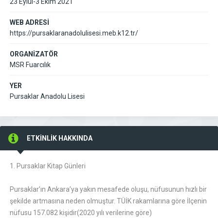
23 Eylül-3 Ekim 2021
WEB ADRESİ
https://pursaklaranadolulisesi.meb.k12.tr/
ORGANİZATÖR
MSR Fuarcılık
YER
Pursaklar Anadolu Lisesi
ETKİNLİK HAKKINDA
1. Pursaklar Kitap Günleri
Pursaklar’ın Ankara’ya yakın mesafede oluşu, nüfusunun hızlı bir
şekilde artmasına neden olmuştur. TÜİK rakamlarına göre İlçenin
nüfusu 157.082 kişidir(2020 yılı verilerine göre)