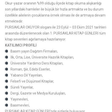
Okur-yazar oranının %99 olduğu ilçede kitap okuma alışkanlığı
son yıllardaki hamleler ile büyük bir hızla artmakta ve bu durum
özellikle ailelerin çocuklarına örnek olması ile de artmaya devam
etmektedir.
PURSAKLAR OKUYOR sloganı ile 23 Eylül – 03 Ekim 2021 tarihleri
arasında düzenlenecek olan 1. PURSAKLAR KİTAP GÜNLERİ tüm
kitap sevenleri ağırlamaya hazırlanıyor.
KATILIMCI PROFİLİ
Basım yayın Dağıtım Firmaları,
İlk, Orta, Lise, Üniversite Hazırlık Kitapları,
Üniversite Yardımcı Ders Kitapları,
Roman, Şiir, Edebi Eserler,
Yabancı Dil Yayınları,
Felsefi ve Düşünsel Kitaplar,
Süreli Yayınlar,
Dergi, Gazete ve Medya Kuruluşları,
Yayınevleri,
Basımevleri,
PURSAKLAR KİTAP GÜNLERİ’nde sizlerle buluşuyor.