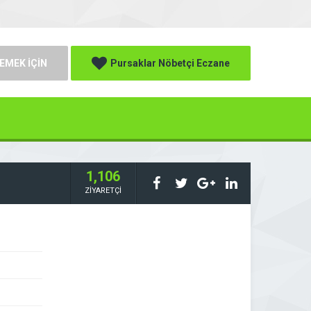
EMEK İÇİN
Pursaklar Nöbetçi Eczane
1,106
ZİYARETÇİ