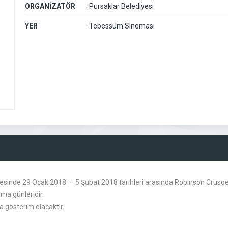
ORGANİZATÖR
:
Pursaklar Belediyesi
YER
:
Tebessüm Sineması
inde 29 Ocak 2018 – 5 Şubat 2018 tarihleri arasında Robinson Crusoe f
a günleridir.
a gösterim olacaktır.