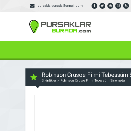
pursaklarburada@gmail.com
Robinson Crusoe Filmi Tebessüm
Etkinlikler
Robinson Crusoe Filmi Tebessüm Sinemeda