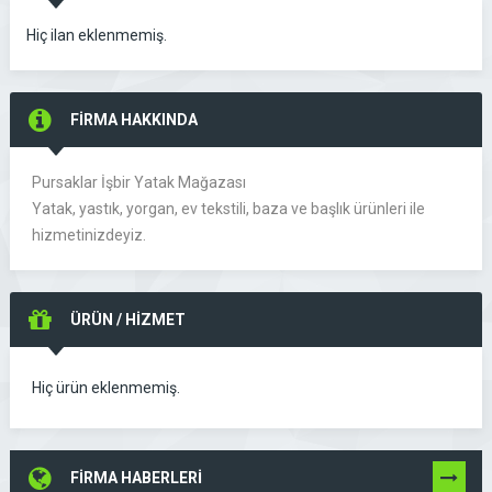
Hiç ilan eklenmemiş.
FİRMA HAKKINDA
Pursaklar İşbir Yatak Mağazası
Yatak, yastık, yorgan, ev tekstili, baza ve başlık ürünleri ile
hizmetinizdeyiz.
ÜRÜN / HİZMET
Hiç ürün eklenmemiş.
FİRMA HABERLERİ
TÜMÜNÜ