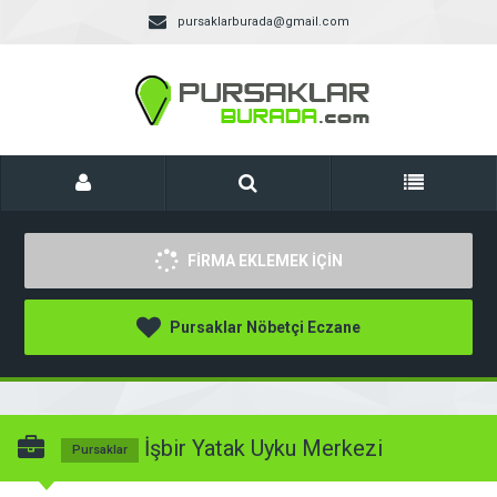
pursaklarburada@gmail.com
FİRMA EKLEMEK İÇİN
Pursaklar Nöbetçi Eczane
İşbir Yatak Uyku Merkezi
Pursaklar