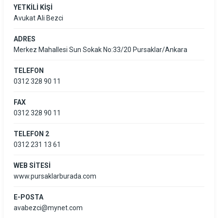
YETKİLİ KİŞİ
Avukat Ali Bezci
ADRES
Merkez Mahallesi Sun Sokak No:33/20 Pursaklar/Ankara
TELEFON
0312 328 90 11
FAX
0312 328 90 11
TELEFON 2
0312 231 13 61
WEB SİTESİ
www.pursaklarburada.com
E-POSTA
avabezci@mynet.com