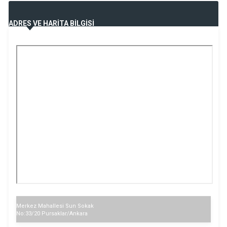
ADRES VE HARİTA BİLGİSİ
Merkez Mahallesi Sun Sokak
No:33/20 Pursaklar/Ankara