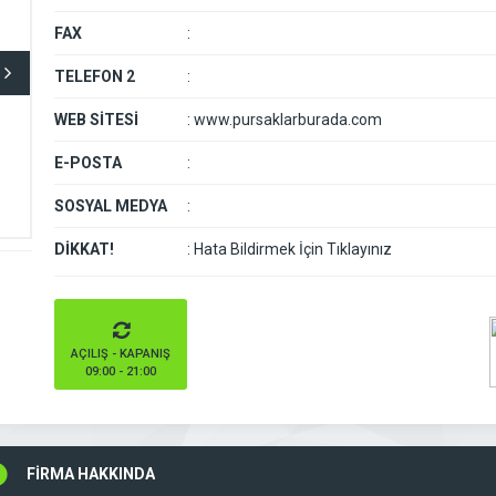
FAX
:
TELEFON 2
:
WEB SİTESİ
:
www.pursaklarburada.com
E-POSTA
:
SOSYAL MEDYA
:
DİKKAT!
:
Hata Bildirmek İçin Tıklayınız
AÇILIŞ - KAPANIŞ
09:00 - 21:00
FİRMA HAKKINDA