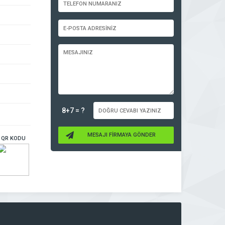
8+7 = ?
MESAJI FİRMAYA GÖNDER
QR KODU