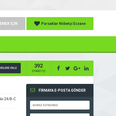
EMEK İÇİN
Pursaklar Nöbetçi Eczane
392
RİLERE EKLE
ZİYARETÇİ
FİRMAYA E-POSTA GÖNDER
 No:24/B-C