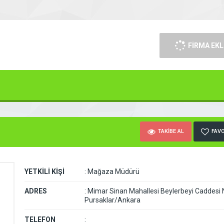
FİRMA EKL
TAKİBE AL
FAVO
YETKİLİ KİŞİ
:
Mağaza Müdürü
ADRES
:
Mimar Sinan Mahallesi Beylerbeyi Caddesi
Pursaklar/Ankara
TELEFON
: