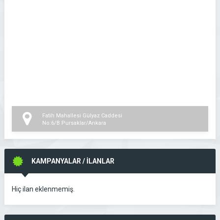
Fatih Mahallesi Gülyaz Caddesi
No:6/B Pursaklar/Ankara
KAMPANYALAR / İLANLAR
Hiç ilan eklenmemiş.