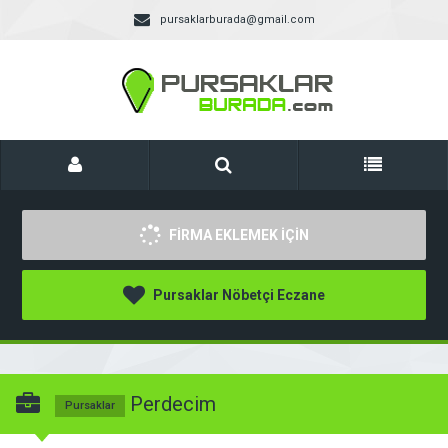
pursaklarburada@gmail.com
FİRMA EKLEMEK İÇİN
Pursaklar Nöbetçi Eczane
Perdecim
Pursaklar