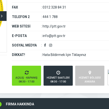
FAX
:
0312 328 84 31
TELEFON 2
:
444 1 788
WEB SİTESİ
:
http://ptt.gov.tr
E-POSTA
:
info@ptt.gov.tr
SOSYAL MEDYA
:
DİKKAT!
:
Hata Bildirmek İçin Tıklayınız
AÇILIŞ - KAPANIŞ
HİZMET SAATLERİ
HİZMET BÖLGESİ
08:30 - 17:00
08:30 - 17:00
ANKARA
FİRMA HAKKINDA