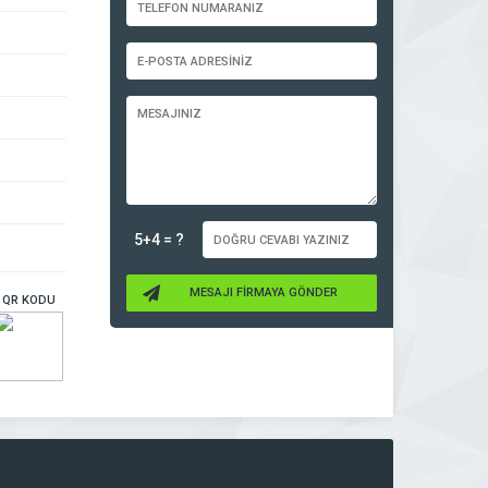
5+4 = ?
MESAJI FİRMAYA GÖNDER
QR KODU