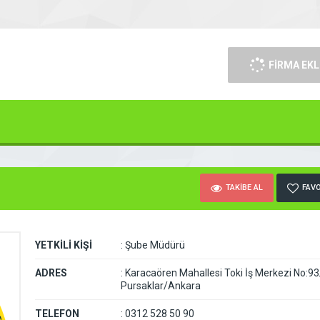
FİRMA EKL
TAKİBE AL
FAVO
YETKİLİ KİŞİ
:
Şube Müdürü
ADRES
:
Karacaören Mahallesi Toki İş Merkezi No:9
Pursaklar/Ankara
TELEFON
:
0312 528 50 90