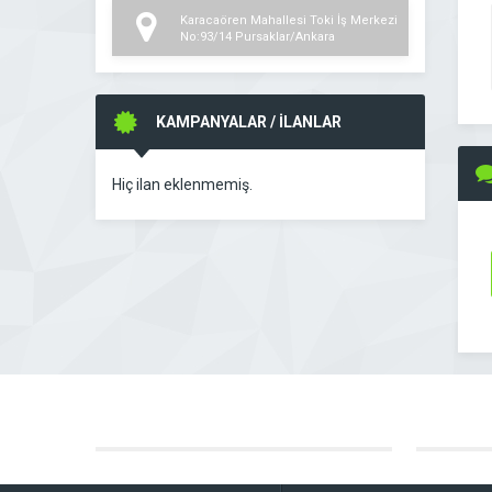
Karacaören Mahallesi Toki İş Merkezi
No:93/14 Pursaklar/Ankara
KAMPANYALAR / İLANLAR
Hiç ilan eklenmemiş.