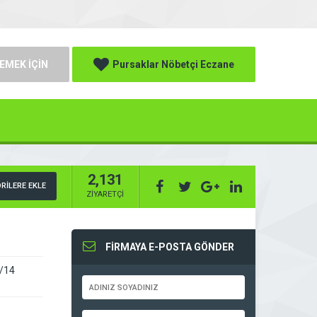
EMEK İÇİN
Pursaklar Nöbetçi Eczane
2,131
RİLERE EKLE
ZİYARETÇİ
FİRMAYA E-POSTA GÖNDER
3/14