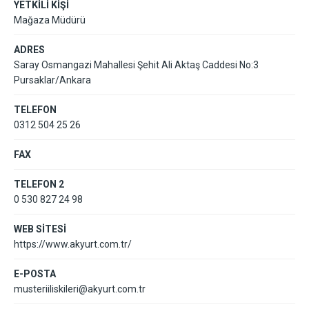
YETKİLİ KİŞİ
Mağaza Müdürü
ADRES
Saray Osmangazi Mahallesi Şehit Ali Aktaş Caddesi No:3
Pursaklar/Ankara
TELEFON
0312 504 25 26
FAX
TELEFON 2
0 530 827 24 98
WEB SİTESİ
https://www.akyurt.com.tr/
E-POSTA
musteriiliskileri@akyurt.com.tr