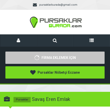
pursaklarburada@gmail.com
FİRMA EKLEMEK İÇİN
Pursaklar Nöbetçi Eczane
Savaş Eren Emlak
Pursaklar