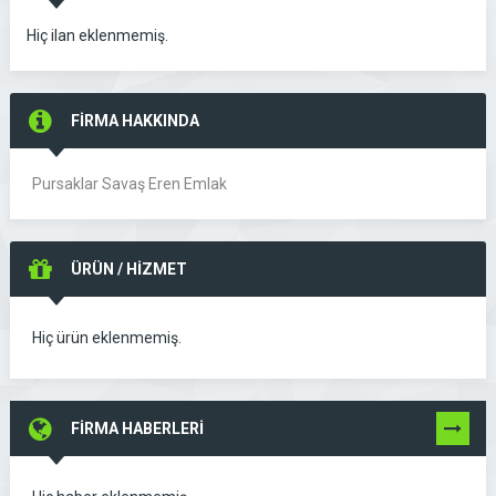
Hiç ilan eklenmemiş.
FİRMA HAKKINDA
Pursaklar Savaş Eren Emlak
ÜRÜN / HİZMET
Hiç ürün eklenmemiş.
FİRMA HABERLERİ
TÜMÜNÜ
GÖR