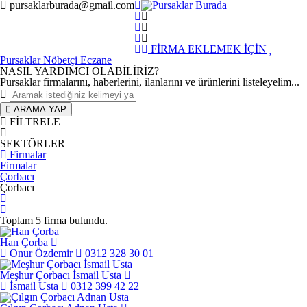
pursaklarburada@gmail.com
FİRMA EKLEMEK İÇİN
Pursaklar Nöbetçi Eczane
NASIL YARDIMCI OLABİLİRİZ
?
Pursaklar firmalarını, haberlerini, ilanlarını ve ürünlerini listeleyelim...
ARAMA YAP
FİLTRELE
SEKTÖRLER
Firmalar
Firmalar
Çorbacı
Çorbacı
Toplam
5
firma bulundu.
Han Çorba
Onur Özdemir
0312 328 30 01
Meşhur Çorbacı İsmail Usta
İsmail Usta
0312 399 42 22