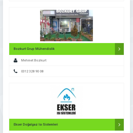
Bozkurt Grup Mühendislik
Mehmet Bozkurt
0312 328 90 08
Ekser Doğalgaz Isı Sistemleri