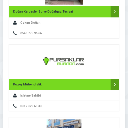
Doğan Kardeşler Su ve Doğalgaz Tesisat
Özkan Doğan
0546 775 96 66
Kuzey Mühendislik
İşletme Sahibi
0312 329 63 33