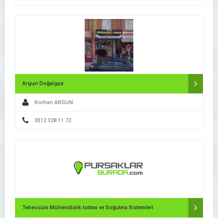
Argun Doğalgaz
Korhan ARGUN
0312 328 11 72
Tebessüm Mühendislik Isıtma ve Soğutma Sistemleri