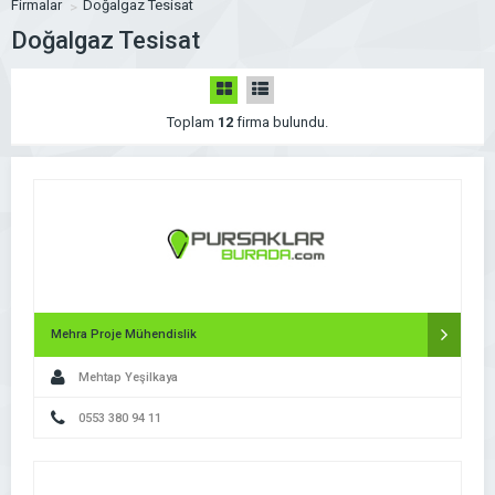
Firmalar
Doğalgaz Tesisat
Doğalgaz Tesisat
Toplam
12
firma bulundu.
Mehra Proje Mühendislik
Mehtap Yeşilkaya
0553 380 94 11