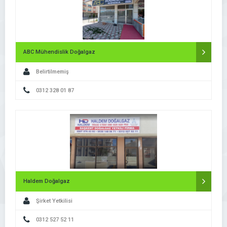
ABC Mühendislik Doğalgaz
Belirtilmemiş
0312 328 01 87
Haldem Doğalgaz
Şirket Yetkilisi
0312 527 52 11