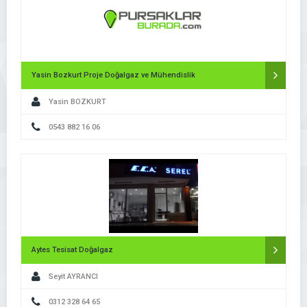
Yasin Bozkurt Proje Doğalgaz ve Mühendislik
Yasin BOZKURT
0543 882 16 06
Aytes Tesisat Doğalgaz
Seyit AYRANCI
0312 328 64 65