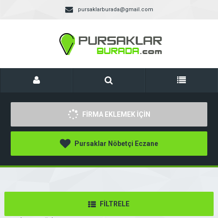
pursaklarburada@gmail.com
FİRMA EKLEMEK İÇİN
Pursaklar Nöbetçi Eczane
FİLTRELE