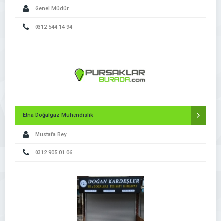
Genel Müdür
0312 544 14 94
Etna Doğalgaz Mühendislik
Mustafa Bey
0312 905 01 06