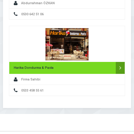
Abdurrahman ÖZKAN
0530 642 51 06
Harika Dondurma & Pasta
Firma Sahibi
0533 458 55 61