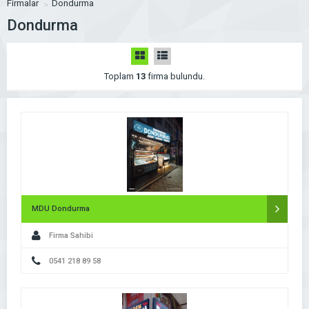
Firmalar
Dondurma
Dondurma
Toplam
13
firma bulundu.
MDU Dondurma
Firma Sahibi
0541 218 89 58