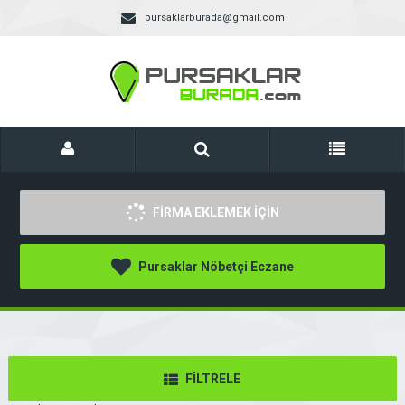
pursaklarburada@gmail.com
FİRMA EKLEMEK İÇİN
Pursaklar Nöbetçi Eczane
FİLTRELE