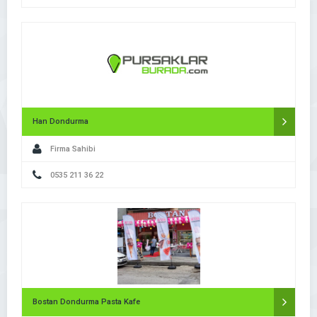
Han Dondurma
Firma Sahibi
0535 211 36 22
Bostan Dondurma Pasta Kafe