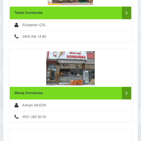
Tadım Dondurma
Süleyman ÇÖL
0505 043 14 80
Maraş Dondurma
Adnan AKGÜN
0531 260 20 36