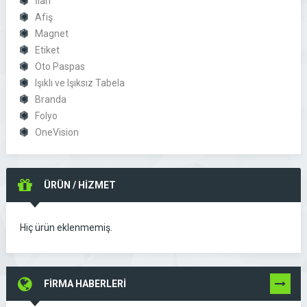
İlan
Afiş
Magnet
Etiket
Oto Paspas
Işıklı ve Işıksız Tabela
Branda
Folyo
OneVision
ÜRÜN / HİZMET
Hiç ürün eklenmemiş.
FİRMA HABERLERİ
TÜMÜNÜ
GÖR