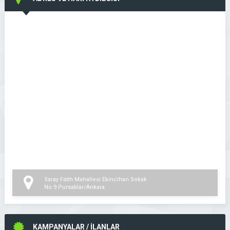
Saray Fatih Mahallesi Ekincihan Sokak
No:9 Pursaklar/Ankara
KAMPANYALAR / İLANLAR