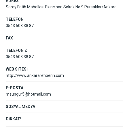
ADRES
Saray Fatih Mahallesi Ekincihan Sokak No:9 Pursaklar/Ankara
TELEFON
0543 503 38 87
FAX
TELEFON 2
0543 503 38 87
WEB SİTESİ
http://www.ankararehberin.com
E-POSTA
msungur5@hotmail.com
SOSYAL MEDYA
DİKKAT!