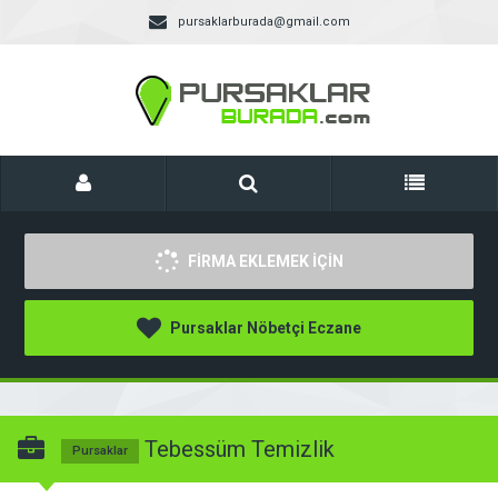
pursaklarburada@gmail.com
FİRMA EKLEMEK İÇİN
Pursaklar Nöbetçi Eczane
Tebessüm Temizlik
Pursaklar