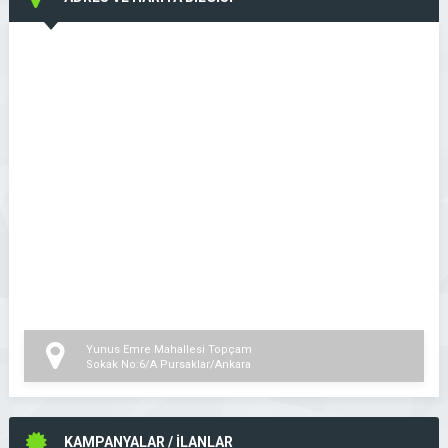
Yunus Emre Mahallesi Topçam
Sokak No:6/A Pursaklar/Ankara
KAMPANYALAR / İLANLAR