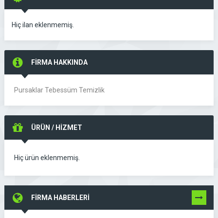
Hiç ilan eklenmemiş.
FİRMA HAKKINDA
Pursaklar Tebessüm Temizlik
ÜRÜN / HİZMET
Hiç ürün eklenmemiş.
FİRMA HABERLERİ
TÜMÜNÜ
GÖR