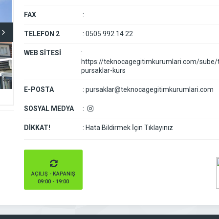
FAX
:
TELEFON 2
:
0505 992 14 22
WEB SİTESİ
:
https://teknocagegitimkurumlari.com/sube/
pursaklar-kurs
E-POSTA
:
pursaklar@teknocagegitimkurumlari.com
SOSYAL MEDYA
:
DİKKAT!
:
Hata Bildirmek İçin Tıklayınız
AÇILIŞ - KAPANIŞ
09:00 - 19:00