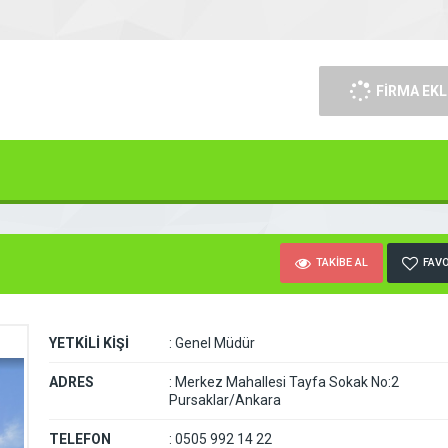
FİRMA EKL
TAKİBE AL
FAVO
YETKİLİ KİŞİ
:
Genel Müdür
ADRES
:
Merkez Mahallesi Tayfa Sokak No:2
Pursaklar/Ankara
TELEFON
:
0505 992 14 22