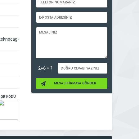
teknocag-
2+6 = ?
MESAJI FİRMAYA GÖNDER
QR KODU