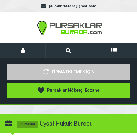
pursaklarburada@gmail.com
FİRMA EKLEMEK İÇİN
Pursaklar Nöbetçi Eczane
Uysal Hukuk Bürosu
Pursaklar