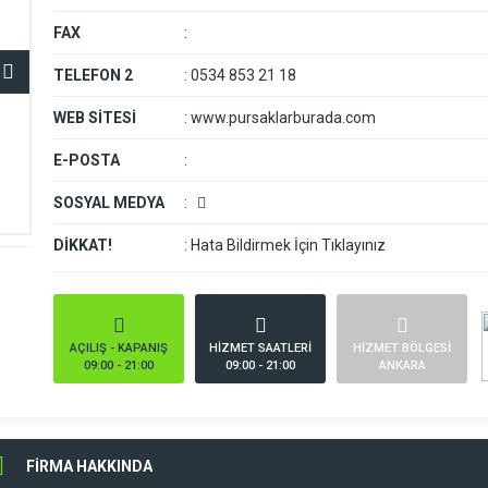
FAX
:
TELEFON 2
:
0534 853 21 18
WEB SİTESİ
:
www.pursaklarburada.com
E-POSTA
:
SOSYAL MEDYA
:
DİKKAT!
:
Hata Bildirmek İçin Tıklayınız
AÇILIŞ - KAPANIŞ
HİZMET SAATLERİ
HİZMET BÖLGESİ
09:00 - 21:00
09:00 - 21:00
ANKARA
FİRMA HAKKINDA