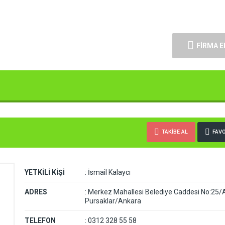
FİRMA E
TAKİBE AL
FAVO
YETKİLİ KİŞİ
:
İsmail Kalaycı
ADRES
:
Merkez Mahallesi Belediye Caddesi No:25/
Pursaklar/Ankara
TELEFON
:
0312 328 55 58