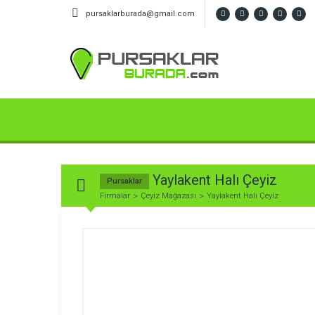
pursaklarburada@gmail.com
Yaylakent Halı Çeyiz
Pursaklar
Firmalar
Çeyiz Mağazası
Yaylakent Halı Çeyiz