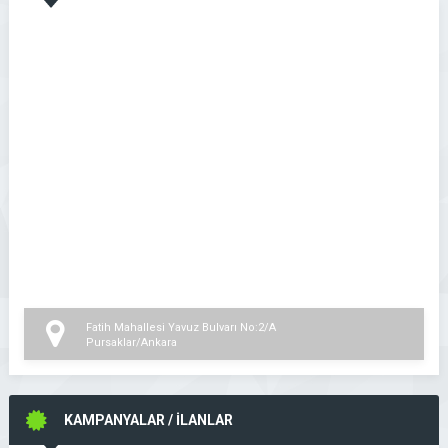
Fatih Mahallesi Yavuz Bulvarı No:2/A
Pursaklar/Ankara
KAMPANYALAR / İLANLAR