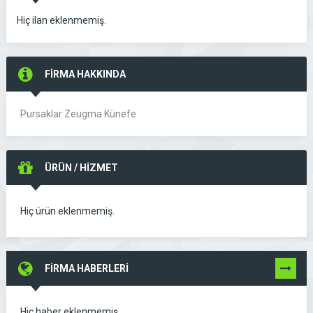
Hiç ilan eklenmemiş.
FİRMA HAKKINDA
Pursaklar Zeugma Künefe
ÜRÜN / HİZMET
Hiç ürün eklenmemiş.
FİRMA HABERLERİ
TÜMÜNÜ
GÖR
Hiç haber eklenmemiş.