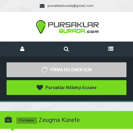
pursaklarburada@gmail.com
FİRMA EKLEMEK İÇİN
Pursaklar Nöbetçi Eczane
Zeugma Künefe
Pursaklar